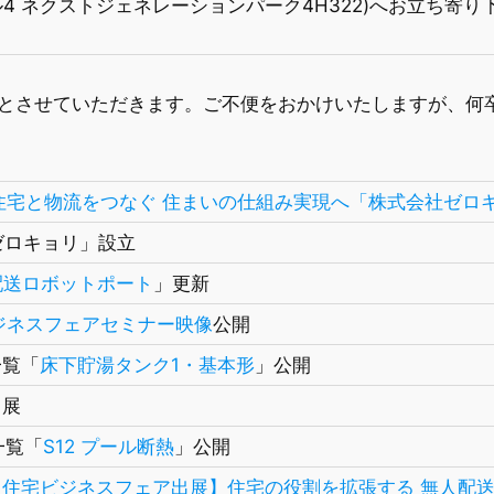
4 ネクストジェネレーションパーク4H322)へお立ち寄り
とさせていただきます。ご不便をおかけいたしますが、何
住宅と物流をつなぐ 住まいの仕組み実現へ「株式会社ゼロ
社ゼロキョリ」設立
配送ロボットポート
」更新
ジネスフェアセミナー映像
公開
一覧「
床下貯湯タンク1・基本形
」公開
出展
一覧「
S12 プール断熱
」公開
【住宅ビジネスフェア出展】住宅の役割を拡張する 無人配