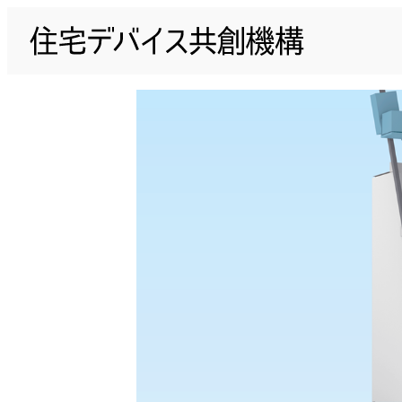
内
容
を
ス
キ
ッ
プ