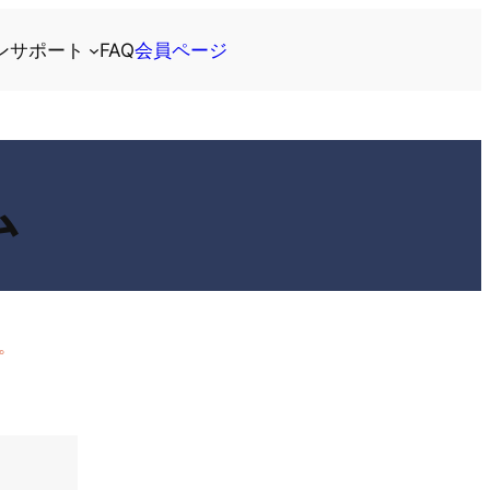
ン
サポート
FAQ
会員ページ
ム
。