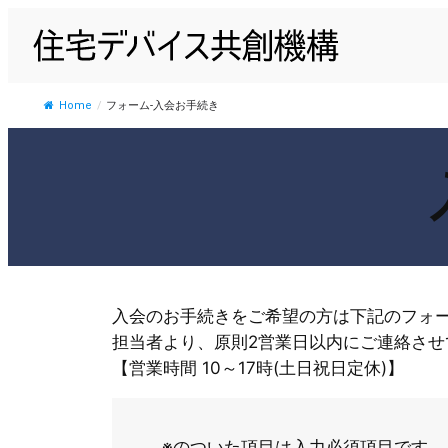
内
容
を
ス
Home
/
フォーム-入会お手続き
キ
ッ
プ
入会のお手続きをご希望の方は下記のフォ
担当者より、原則2営業日以内にご連絡させ
【営業時間 10～17時(土日祝日定休)】
※のついた項目は入力必須項目です。