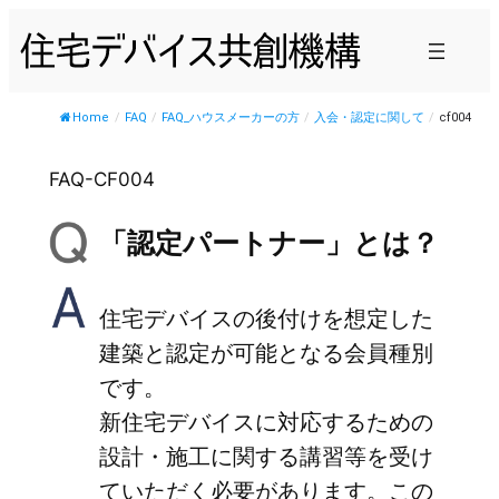
内
容
を
ス
Home
/
FAQ
/
FAQ_ハウスメーカーの方
/
入会・認定に関して
/
cf004
キ
ッ
FAQ-CF004
プ
「認定パートナー」とは？
住宅デバイスの後付けを想定した
建築と認定が可能となる会員種別
です。
新住宅デバイスに対応するための
設計・施工に関する講習等を受け
ていただく必要があります。この