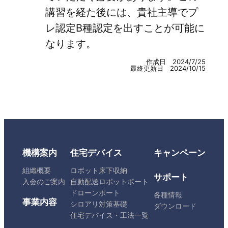
講習を経た後には、貴社主導でプ
レ認定B種認定を出すことが可能に
なります。
作成日 2024/7/25
最終更新日 2024/10/15
機構案内
住宅デバイス
キャンペーン
組織概要
ロボット床下収納
サポート
入会のご案内
自動配送ロボットポート
ドローンポート
各種情報
事業内容
シロアリ対策基礎
ダウンロード
住宅デバイス・工法一覧