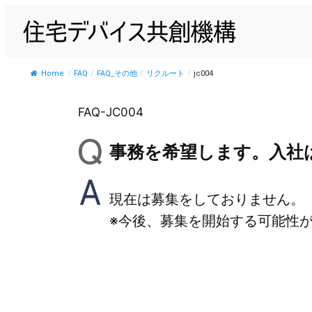
内
容
を
ス
Home
/
FAQ
/
FAQ_その他
/
リクルート
/
jc004
キ
ッ
FAQ-JC004
プ
事務を希望します。入社
現在は募集をしておりません。
※今後、募集を開始する可能性