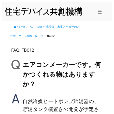
内
容
を
ス
Home
/
FAQ
/
FAQ_住宅設備・家電メーカーの方
/
キ
住宅デバイス開発に関して
/
fb012
ッ
プ
FAQ-FB012
エアコンメーカーです。何
かつくれる物はあります
か？
自然冷媒ヒートポンプ給湯器の、
貯湯タンク横置きの開発が予定さ