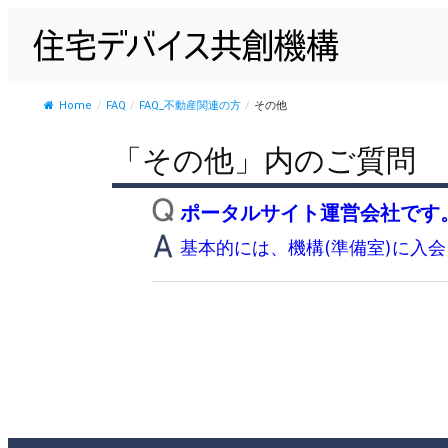
内
容
を
ス
Home
/
FAQ
/
FAQ_不動産関連の方
/
その他
キ
ッ
「その他」内のご質問
プ
ポータルサイト運営会社です
基本的には、機構(準備室)に入