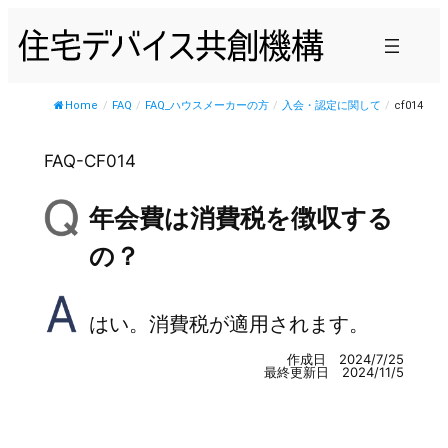
内
容
を
ス
Home
/
FAQ
/
FAQ_ハウスメーカーの方
/
入会・認定に関して
/
cf014
キ
ッ
FAQ-CF014
プ
年会費は消費税を徴収する
の？
はい。消費税が適用されます。
作成日 2024/7/25
最終更新日 2024/11/5