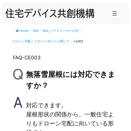
内
容
を
ス
Home
/
FAQ
/
FAQ_ハウスメーカーの方
/
キ
ドローン宅配／ドローンポートに関して
/
ce003
ッ
プ
FAQ-CE003
無落雪屋根には対応できま
すか？
対応できます。
屋根形状の関係から、一般住宅よ
りもドローン宅配に向いている形