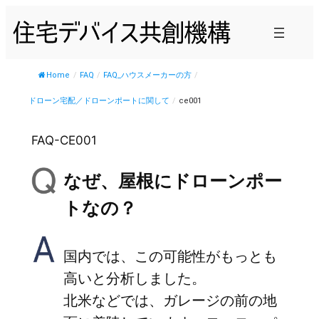
内
容
を
ス
Home
/
FAQ
/
FAQ_ハウスメーカーの方
/
キ
ドローン宅配／ドローンポートに関して
/
ce001
ッ
プ
FAQ-CE001
なぜ、屋根にドローンポー
トなの？
国内では、この可能性がもっとも
高いと分析しました。
北米などでは、ガレージの前の地