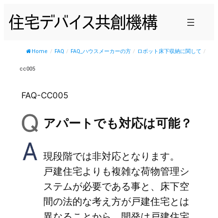
内
容
を
ス
Home
/
FAQ
/
FAQ_ハウスメーカーの方
/
ロボット床下収納に関して
/
キ
cc005
ッ
プ
FAQ-CC005
アパートでも対応は可能？
現段階では非対応となります。
戸建住宅よりも複雑な荷物管理シ
ステムが必要である事と、床下空
間の法的な考え方が戸建住宅とは
異なることから、開発は戸建住宅