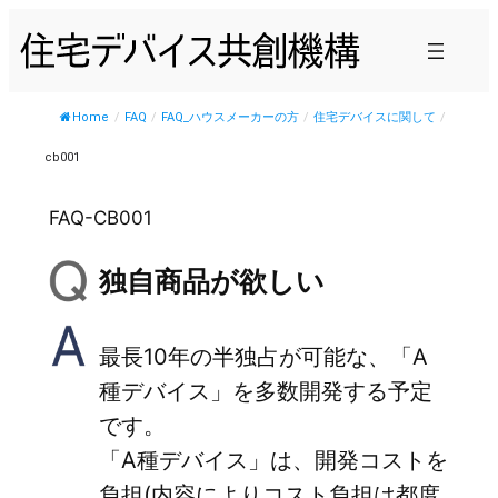
内
容
を
ス
Home
/
FAQ
/
FAQ_ハウスメーカーの方
/
住宅デバイスに関して
/
キ
cb001
ッ
プ
FAQ-CB001
独自商品が欲しい
最長10年の半独占が可能な、「A
種デバイス」を多数開発する予定
です。
「A種デバイス」は、開発コストを
負担(内容によりコスト負担は都度