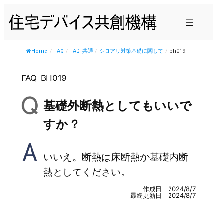
内
容
を
ス
Home
/
FAQ
/
FAQ_共通
/
シロアリ対策基礎に関して
/
bh019
キ
ッ
FAQ-BH019
プ
基礎外断熱としてもいいで
すか？
いいえ。断熱は床断熱か基礎内断
熱としてください。
作成日 2024/8/7
最終更新日 2024/8/7