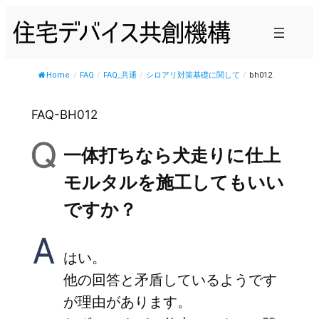
内
容
を
ス
Home
/
FAQ
/
FAQ_共通
/
シロアリ対策基礎に関して
/
bh012
キ
ッ
FAQ-BH012
プ
一体打ちなら犬走りに仕上
モルタルを施工してもいい
ですか？
はい。
他の回答と矛盾しているようです
が理由があります。