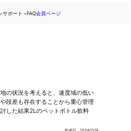
ン
サポート
FAQ
会員ページ
敷地の状況を考えると、速度域の低い
道や段差も存在することから重心管理
討した結果2Lのペットボトル飲料
作成日 2024/7/19