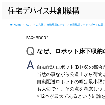
内
容
を
ス
Home
/
FAQ
/
FAQ_共通
/
自動配送ロボット／自動配送ロボットポートに関
キ
ッ
FAQ-BD002
プ
なぜ、ロボット床下収納
自動配送ロボット(B1+6)の都
当然の事ながら公道上から荷物
自動配送ロボットの幅は最小限
も大切です。その点を考慮しつ
×12本が最大であるという結論