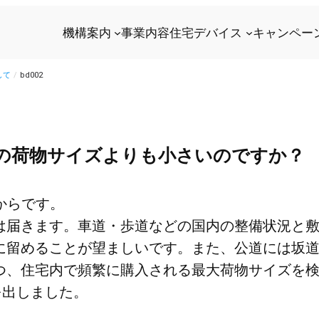
機構案内
事業内容
住宅デバイス
キャンペー
して
/
bd002
の荷物サイズよりも小さいのですか？
合からです。
は届きます。車道・歩道などの国内の整備状況と
に留めることが望ましいです。また、公道には坂
つ、住宅内で頻繁に購入される最大荷物サイズを検
を出しました。