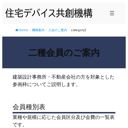
内
容
を
ス
Home
/
機構案内
/
入会のご案内
/
category2
キ
ッ
二種会員のご案内
プ
建築設計事務所・不動産会社の方を対象とした
参画枠についてご説明します。
会員種別表
業種や規模に応じた会員区分及び会費の一覧表
です。