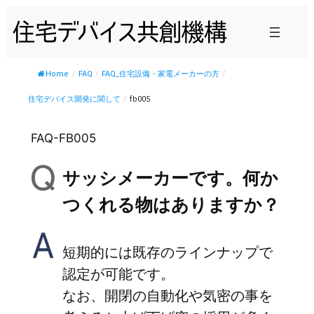
内
容
を
ス
Home
/
FAQ
/
FAQ_住宅設備・家電メーカーの方
/
キ
住宅デバイス開発に関して
/
fb005
ッ
プ
FAQ-FB005
サッシメーカーです。何か
つくれる物はありますか？
短期的には既存のラインナップで
認定が可能です。
なお、開閉の自動化や気密の事を