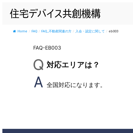
内
容
を
ス
Home
/
FAQ
/
FAQ_不動産関連の方
/
入会・認定に関して
/
eb003
キ
ッ
FAQ-EB003
プ
対応エリアは？
全国対応になります。